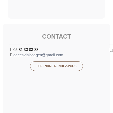
CONTACT
05 81 33 03 33
L
accesvisionagen@gmail.com
PRENDRE RENDEZ-VOUS