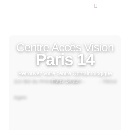
Centre Accès Vision
Paris 14
Retrouvez votre centre Ophtalmologique
113 Bd du Président Carnot -
- 75014
Paris 14 au
Agen