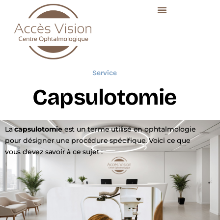
Service
C
a
p
s
u
l
o
t
o
m
i
e
La
capsulotomie
est un terme utilisé en ophtalmologie
pour désigner une procédure spécifique. Voici ce que
vous devez savoir à ce sujet :